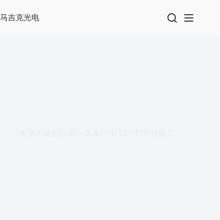
跳
过
马吉克光电
内
容
家里不装主灯 有一条条COB LED灯带就够了